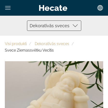
Hecate
Dekoratīvās sveces
Visi produkti
Dekoratīvās sveces
Svece Ziemassvētku Vecītis