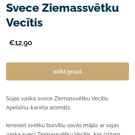
Svece Ziemassvētku
Vecītis
€12,90
Ielikt grozā
Sojas vaska svece Ziemassvētku Vecītis.
Apelsīnu-kanēļa aromāts.
Ienesiet svētku burvību savās mājās ar sojas
vaska sveci Ziemassvētku Vecītis, kas izstaro