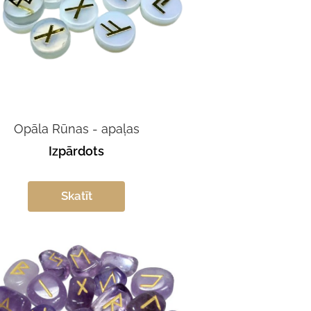
Opāla Rūnas - apaļas
Izpārdots
Skatīt