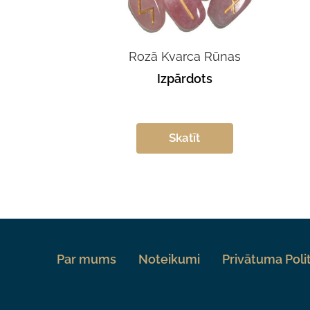
Rozā Kvarca Rūnas
Izpārdots
Skatīt
Par mums
Noteikumi
Privātuma Poli