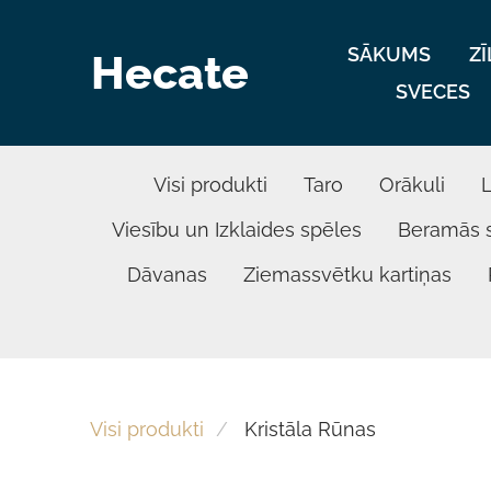
SĀKUMS
Z
Hecate
SVECES
Visi produkti
Taro
Orākuli
Viesību un Izklaides spēles
Beramās 
Dāvanas
Ziemassvētku kartiņas
Visi produkti
Kristāla Rūnas