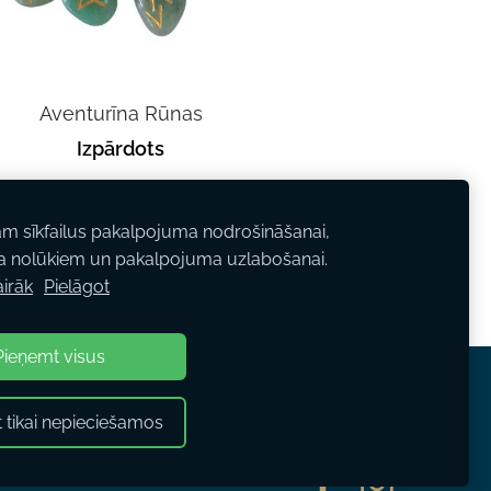
Aventurīna Rūnas
Izpārdots
Skatīt
am sīkfailus pakalpojuma nodrošināšanai,
a nolūkiem un pakalpojuma uzlabošanai.
airāk
Pielāgot
Pieņemt visus
 tikai nepieciešamos