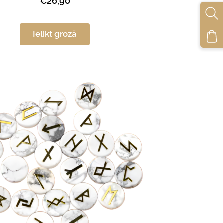
€26,90
Ielikt grozā