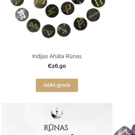
Indijas Ahāta Rūnas
€26,90
Ielikt grozā