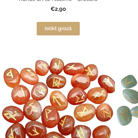
€2,90
Ielikt grozā