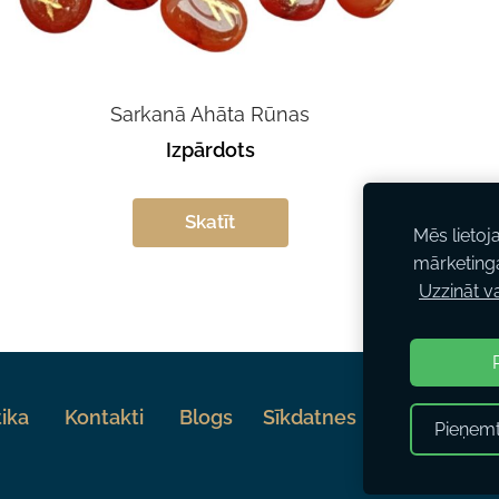
Sarkanā Ahāta Rūnas
Izpārdots
Skatīt
Mēs lietoj
mārketing
Uzzināt v
tika
Kontakti
Blogs
Sīkdatnes
Pieņemt