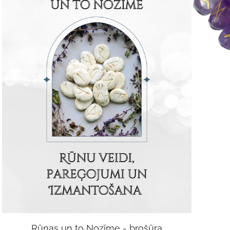
Rūnas un to Nozīme - brošūra