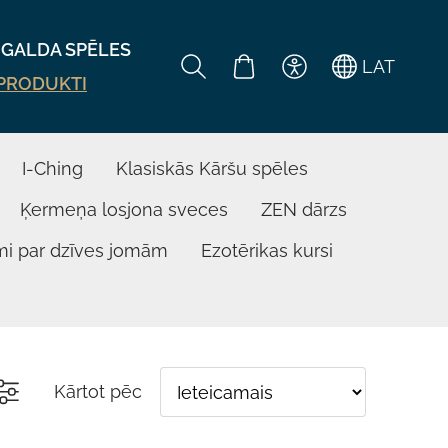
GALDA SPĒLES
LAT
 PRODUKTI
I-Ching
Klasiskās Kāršu spēles
Ķermeņa losjona sveces
ZEN dārzs
mi par dzīves jomām
Ezotērikas kursi
Kārtot pēc