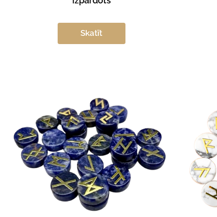
Izpārdots
Skatīt