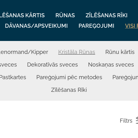
ĪLĒŠANAS KĀRTIS
RŪNAS
ZĪLĒŠANAS RĪKI
DĀVANAS/APSVEIKUMI
PAREĢOJUMI
VISI
Lenormand/Kipper
Kristāla Rūnas
Rūnu kārtis
sveces
Dekoratīvās sveces
Noskaņas sveces
Pastkartes
Pareģojumi pēc metodes
Pareģoju
Zīlēšanas Rīki
Filtrs