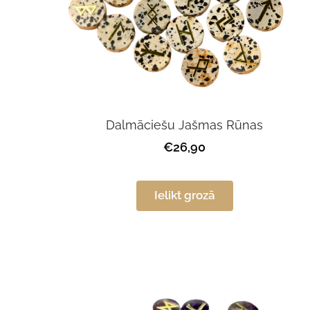
Dalmāciešu Jašmas Rūnas
€26,90
Ielikt grozā