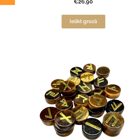
€26,90
Ielikt grozā