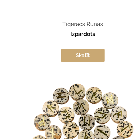
Tīģeracs Rūnas
Izpārdots
Skatīt