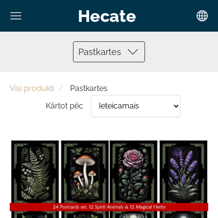
Hecate
Pastkartes
Visi produkti
Pastkartes
Kārtot pēc