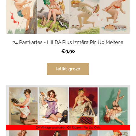
24 Pastkartes - HILDA Plus Izmēra Pin Up Meitene
€9,90
Ielikt grozā